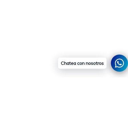
Chatea con nosotros
al carrito
ico