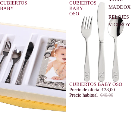
CUBIERTOS
CUBIERTOS
MADDOX
BABY
BABY
OSO
RELOJES
VICEROY
Oferta
CUBIERTOS BABY OSO
Precio de oferta
€28,00
Precio habitual
€40,00