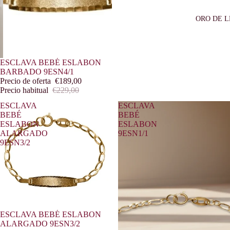
ORO DE L
Oferta
ESCLAVA BEBÉ ESLABON
BARBADO 9ESN4/1
Precio de oferta
€189,00
Precio habitual
€229,00
ESCLAVA
ESCLAVA
BEBÉ
BEBÉ
ESLABON
ESLABON
ALARGADO
9ESN1/1
9ESN3/2
ESCLAVA BEBÉ ESLABON
ALARGADO 9ESN3/2