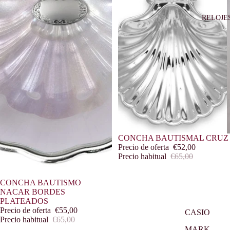
RELOJE
Oferta
CONCHA BAUTISMAL CRUZ
Precio de oferta
€52,00
Precio habitual
€65,00
Oferta
CONCHA BAUTISMO
NACAR BORDES
PLATEADOS
Precio de oferta
€55,00
CASIO
Precio habitual
€65,00
MARK