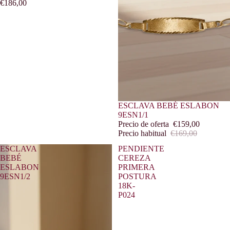
€186,00
Oferta
ESCLAVA BEBÉ ESLABON
9ESN1/1
Precio de oferta
€159,00
Precio habitual
€169,00
ESCLAVA
PENDIENTE
BEBÉ
CEREZA
ESLABON
PRIMERA
9ESN1/2
POSTURA
18K-
P024