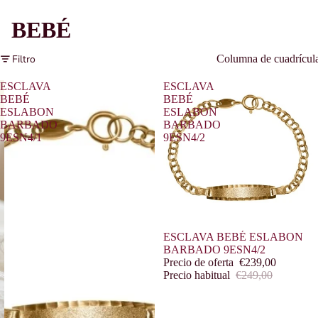
BEBÉ
Filtro
Columna de cuadrícul
ESCLAVA
ESCLAVA
BEBÉ
BEBÉ
ESLABON
ESLABON
BARBADO
BARBADO
9ESN4/1
9ESN4/2
Oferta
ESCLAVA BEBÉ ESLABON
BARBADO 9ESN4/2
Precio de oferta
€239,00
Precio habitual
€249,00