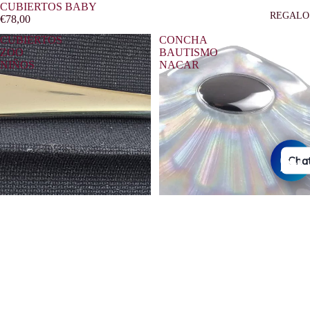
CUBIERTOS BABY
REGALO
€78,00
CUBIERTOS
CONCHA
ZOO
BAUTISMO
NIÑOS
NACAR
Chat
VARIOS
BOLÍGRAF
COMUNIÓ
Oferta
CONCHA BAUTISMO