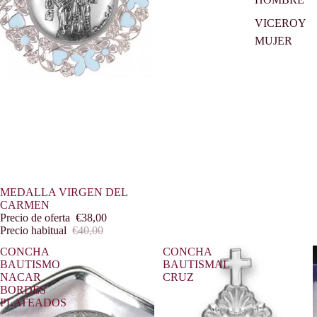
VICEROY
MUJER
Oferta
MEDALLA VIRGEN DEL
CARMEN
Precio de oferta
€38,00
Precio habitual
€40,00
CONCHA
CONCHA
BAUTISMO
BAUTISMAL
NACAR
CRUZ
BORDES
PLATEADOS