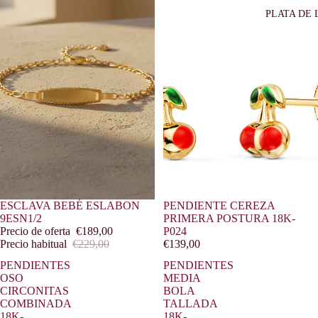
PLATA DE 
Oferta
ESCLAVA BEBÉ ESLABON
PENDIENTE CEREZA
9ESN1/2
PRIMERA POSTURA 18K-
Precio de oferta
€189,00
P024
Precio habitual
€229,00
€139,00
PENDIENTES
PENDIENTES
OSO
MEDIA
CIRCONITAS
BOLA
COMBINADA
TALLADA
18K-
18K-