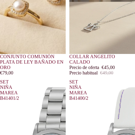
CONJUNTO COMUNIÓN
Oferta
COLLAR ANGELITO
PLATA DE LEY BAÑADO EN
CALADO
ORO
Precio de oferta
€45,00
€79,00
Precio habitual
€49,00
SET
SET
NIÑA
NIÑA
MAREA
MAREA
B41401/2
B41400/2