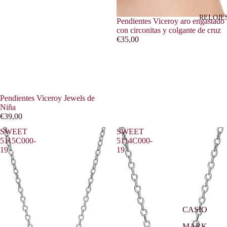
RELOJE
Pendientes Viceroy aro engastado
con circonitas y colgante de cruz
€35,00
Pendientes Viceroy Jewels de
Niña
€39,00
SWEET
SWEET
5115C000-
5114C000-
19
19
CASIO
MARK