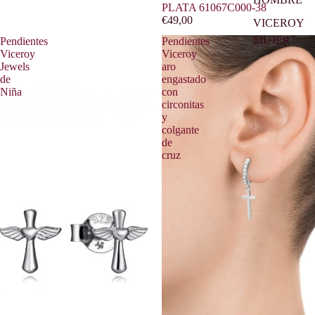
PLATA 61067C000-38
€49,00
VICEROY
MUJER
Pendientes
Pendientes
Viceroy
Viceroy
Jewels
aro
de
engastado
Niña
con
circonitas
y
colgante
de
cruz