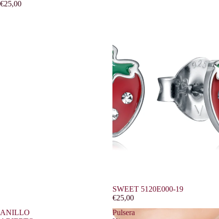
€25,00
SWEET 5120E000-19
€25,00
ANILLO
Pulsera