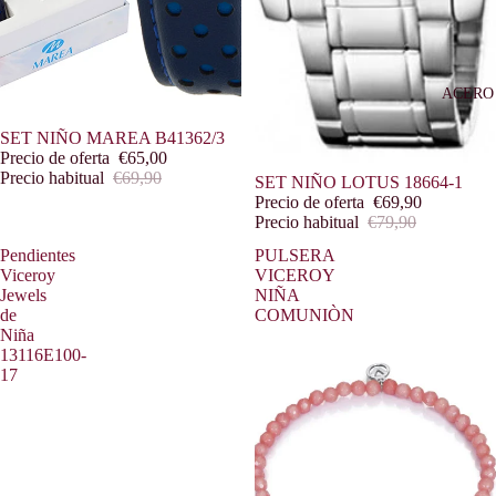
ACERO
Oferta
SET NIÑO MAREA B41362/3
Precio de oferta
€65,00
Precio habitual
€69,90
Oferta
SET NIÑO LOTUS 18664-1
Precio de oferta
€69,90
Precio habitual
€79,90
Pendientes
PULSERA
Viceroy
VICEROY
Jewels
NIÑA
de
COMUNIÒN
Niña
13116E100-
17