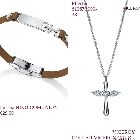
PLATA
VICERO
61067C000-
38
Pulsera NIÑO COMUNIÒN
€29,00
VICEROY
COLLAR VICEROY CRUZ
HOMBRE