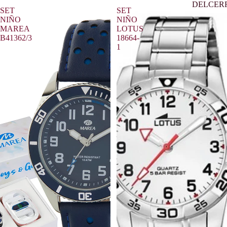
DELCER
SET
SET
NIÑO
NIÑO
MAREA
LOTUS
B41362/3
18664-
1