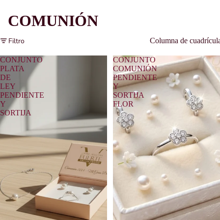
COMUNIÓN
Filtro
Columna de cuadrícul
CONJUNTO
CONJUNTO
PLATA
COMUNIÓN
DE
PENDIENTE
LEY
Y
PENDIENTE
SORTIJA
Y
FLOR
SORTIJA