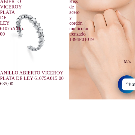
ABIERTO
Kiss
VICEROY
de
PLATA
acero
DE
y
LEY
cordón
61075A015-
multicolor
00
trenzado
1394P01019
Más
ANILLO ABIERTO VICEROY
PLATA DE LEY 61075A015-00
€35,00
Chat