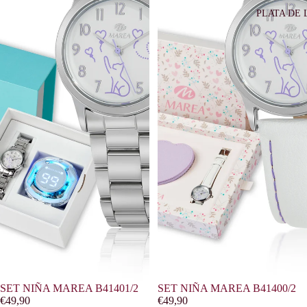
PLATA DE 
SET NIÑA MAREA B41401/2
Agotado
SET NIÑA MAREA B41400/2
€49,90
€49,90