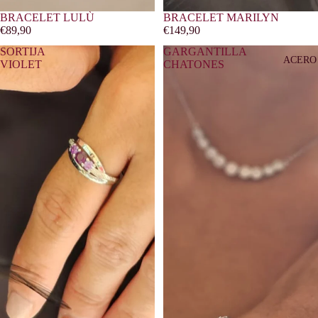
BRACELET LULÙ
BRACELET MARILYN
€89,90
€149,90
SORTIJA
GARGANTILLA
ACERO
VIOLET
CHATONES