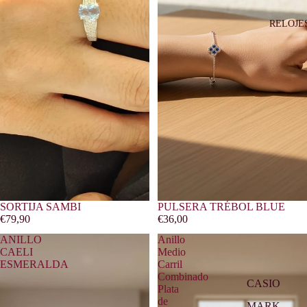
RELOJE
PULSERA TRÉBOL BLUE
SORTIJA SAMBI
€36,00
€79,90
ANILLO
Anillo
CAELI
Medio
ESMERALDA
Carril
Combinado
CASIO
Plata
de
MARK