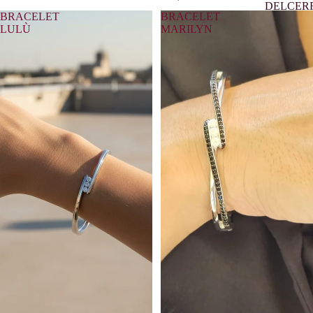
DELCER
BRACELET
BRACELET
LULÙ
MARILYN