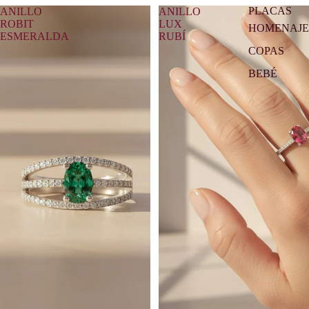
PLACAS
ANILLO
ANILLO
ROBIT
LUX
HOMENAJE
ESMERALDA
RUBÍ
COPAS
BEBÉ