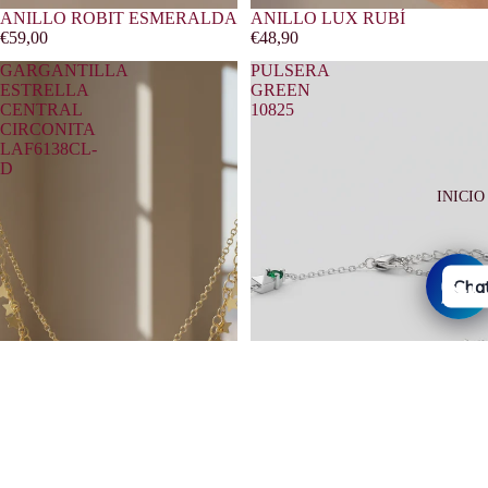
ANILLO ROBIT ESMERALDA
ANILLO LUX RUBÍ
€59,00
€48,90
GARGANTILLA
PULSERA
ESTRELLA
GREEN
CENTRAL
10825
CIRCONITA
LAF6138CL-
D
INICIO
Chat