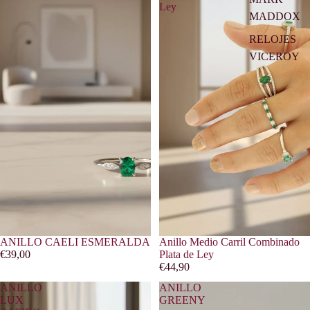
Ley
MADDOX
RELOJES
VICEROY
ANILLO CAELI ESMERALDA
Anillo Medio Carril Combinado
€39,00
Plata de Ley
€44,90
ANILLO
ANILLO
LUX
GREENY