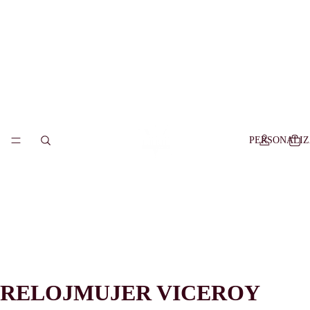
PERSONALI
RELOJMUJER VICEROY