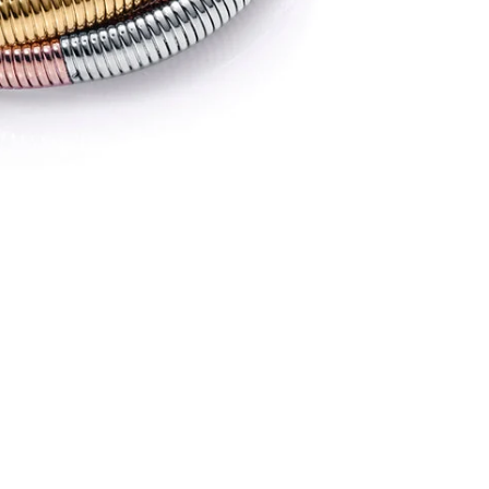
Política de reembolso
Política de privacidad
ACERO
Términos del servicio
Agregar 
€55,00
Política de envío
Correo electrón
Aviso legal