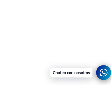
Chatea con nosotros
al carrito
ico