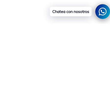
Chatea con nosotros
al carrito
ico
Instagram
Youtube
Tiktok
Twitter
Threads