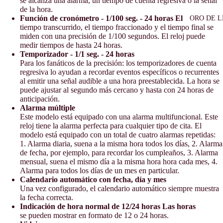
se alcanza una alarma, un tiempo de cuenta regresiva o la señal
de la hora.
Función de cronómetro - 1/100 seg.
- 24 horas El
ORO DE L
tiempo transcurrido, el tiempo fraccionado y el tiempo final se
miden con una precisión de 1/100 segundos.
El reloj puede
medir tiempos de hasta 24 horas.
Temporizador - 1/1 seg.
- 24 horas
Para los fanáticos de la precisión: los temporizadores de cuenta
regresiva lo ayudan a recordar eventos específicos o recurrentes
al emitir una señal audible a una hora preestablecida.
La hora se
puede ajustar al segundo más cercano y hasta con 24 horas de
anticipación.
Alarma múltiple
Este modelo está equipado con una alarma multifuncional.
Este
reloj tiene la alarma perfecta para cualquier tipo de cita.
El
modelo está equipado con un total de cuatro alarmas repetidas:
1. Alarma diaria, suena a la misma hora todos los días, 2. Alarma
de fecha, por ejemplo, para recordar los cumpleaños, 3. Alarma
mensual, suena el mismo día a la misma hora hora cada mes, 4.
Alarma para todos los días de un mes en particular.
Calendario automático con fecha, día y mes
Una vez configurado, el calendario automático siempre muestra
la fecha correcta.
Indicación de hora normal de 12/24 horas Las horas
se pueden mostrar en formato de 12 o 24 horas.