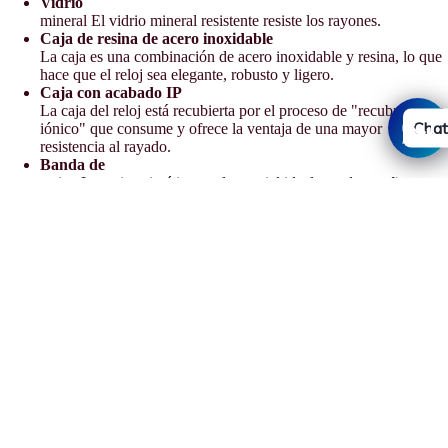
Vidrio
mineral El vidrio mineral resistente resiste los rayones.
Caja de resina de acero inoxidable
La caja es una combinación de acero inoxidable y resina, lo que
hace que el reloj sea elegante, robusto y ligero.
Caja con acabado IP
La caja del reloj está recubierta por el proceso de "recubrimiento
Chat
iónico" que consume y ofrece la ventaja de una mayor
resistencia al rayado.
Banda de
resina La resina sintética es el material ideal para las muñequeras
gracias a sus propiedades extremadamente duraderas y flexibles.
Hebilla
La pulsera está equipada con una hebilla.
Precio de oferta
€219,90
2 años - 1 pila
Precio habitual
€229,90
La pila proporciona al reloj la energía suficiente durante
aprox.
dos años.
Clasificación de resistencia al agua (20 bar)
Perfecto para buceo libre sin equipo de buceo: el reloj es
resistente al agua hasta 20 bar según ISO 22810.
Dimensiones (
Al x An x Pr
)
49,6 mm x 43,2 mm x 12,9 mm
Peso
aprox.
73 g
Política de reembolso