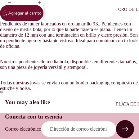
ORO DE L
Agregar al carrito
Pendientes de mujer fabricados en oro amarillo 9K. Pendientes con
diseño de media bola, por lo que la parte trasera es plana. Tienen un
diámetro de 12 mm con una terminación en brillo y cierre presión. Son
un pendiente ligero y bastante vistoso. Ideal para combinar con tu look
de oficina.
Nuestros pendientes de media bola, disponibles en diferentes tamaños,
son una pieza de joyería versátil y atemporal.
Todas nuestras joyas se envían con un bonito packaging compuesto de
estuche y bolsa.
Política de reembolso
You may also like
PLATA DE 
Política de privacidad
Conecta con tu esencia
Términos del servicio
Política de envío
Correo electrónico
Aviso legal