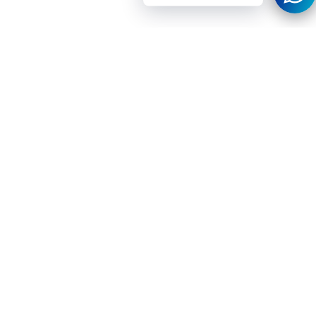
al carrito
ico
Instagram
Youtube
Tiktok
Twitter
Threads