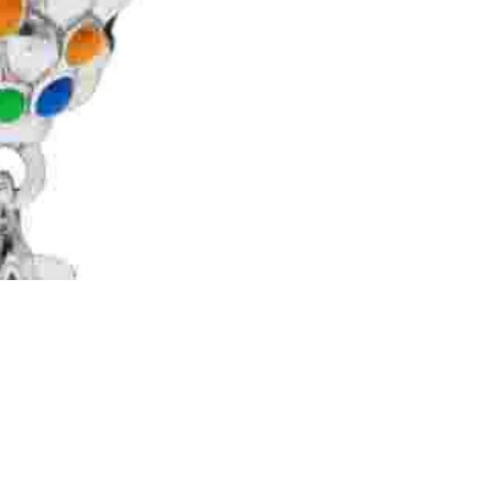
Agregar 
Precio de oferta
€39,00
Precio habitual
€59,00
Política de reembolso
Política de privacidad
Términos del servicio