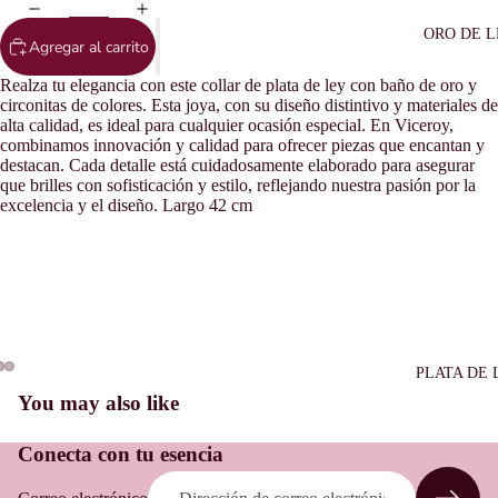
ORO DE L
Agregar al carrito
Realza tu elegancia con este collar de plata de ley con baño de oro y
circonitas de colores. Esta joya, con su diseño distintivo y materiales de
alta calidad, es ideal para cualquier ocasión especial. En Viceroy,
combinamos innovación y calidad para ofrecer piezas que encantan y
destacan. Cada detalle está cuidadosamente elaborado para asegurar
que brilles con sofisticación y estilo, reflejando nuestra pasión por la
excelencia y el diseño. Largo 42 cm
PLATA DE 
Política de reembolso
You may also like
Política de privacidad
Conecta con tu esencia
Términos del servicio
Política de envío